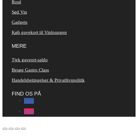
Rosé
Sød Vin
Gadgets
Køb gavekort til Vinloungen
MERE
Tjek gaveort-saldo
Besøg Gastro Class
Handelsbetingelser & Privatlivspolitik
FIND OS PÅ
Følg
Følg