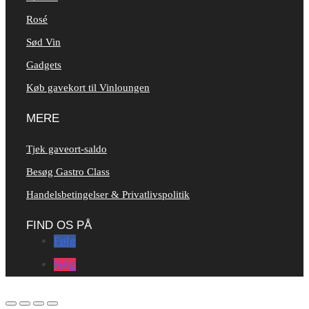
Rosé
Sød Vin
Gadgets
Køb gavekort til Vinloungen
MERE
Tjek gaveort-saldo
Besøg Gastro Class
Handelsbetingelser & Privatlivspolitik
FIND OS PÅ
Følg
Følg