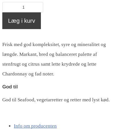
Chardonnay,
Ortswein
Læg i kurv
(VDP)
Kalkgestein,
Frisk med god kompleksitet, syre og mineralitet og
Münzberg
længde. Markant, bred og balanceret palette af
antal
stenfrugt og citrus samt lette krydrede og lette
Chardonnay og fad noter.
God til
God til Seafood, vegetarretter og retter med lyst kød.
Info om producenten