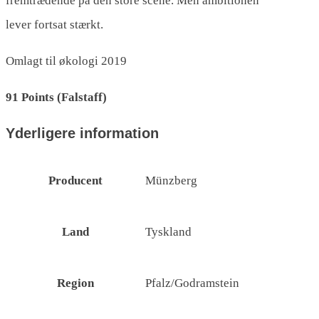
fremtrædende på den store scene. Men ambitionen
lever fortsat stærkt.
Omlagt til økologi 2019
91 Points (Falstaff)
Yderligere information
Producent
Münzberg
Land
Tyskland
Region
Pfalz/Godramstein