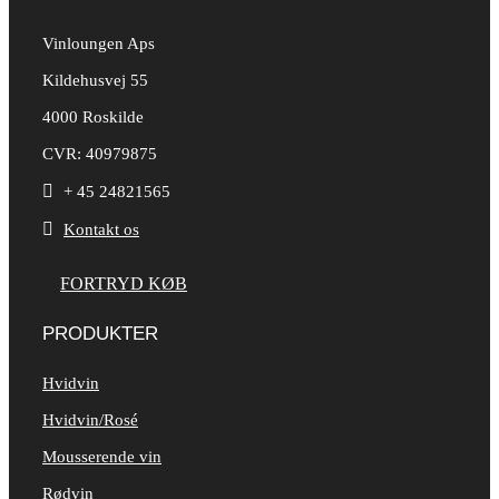
Vinloungen Aps
Kildehusvej 55
4000 Roskilde
CVR: 40979875

+ 45 24821565

Kontakt os
FORTRYD KØB
PRODUKTER
Hvidvin
Hvidvin/Rosé
Mousserende vin
Rødvin