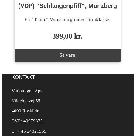
(VDP) “Schlangenpfiff”, Münzberg
En “Trofæ” Weissburgunder i topklasse.
399,00
kr.
Se vare
KONTAKT
Vinloungen Aps
Kildehusvej 55
4000 Roskilde
CVR: 40979875

+ 45 24821565