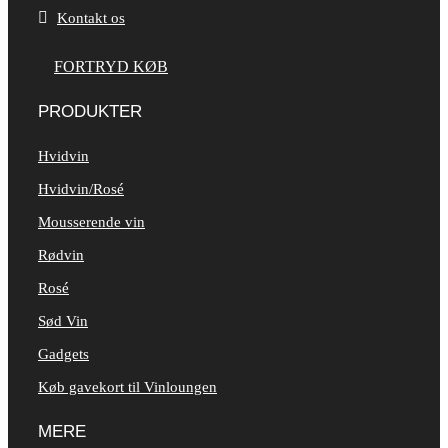

Kontakt os
FORTRYD KØB
PRODUKTER
Hvidvin
Hvidvin/Rosé
Mousserende vin
Rødvin
Rosé
Sød Vin
Gadgets
Køb gavekort til Vinloungen
MERE