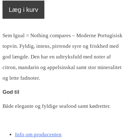
wood,
Læg i kurv
Sem
Igual
Sem Igual = Nothing compares – Moderne Portugisisk
antal
topvin. Fyldig, intens, pirrende syre og friskhed med
god længde. Den har en udtryksfuld med noter af
citron, mandarin og appelsinskal samt stor mineralitet
og lette fadnoter.
God til
Både elegante og fyldige seafood samt kødretter.
Info om producenten