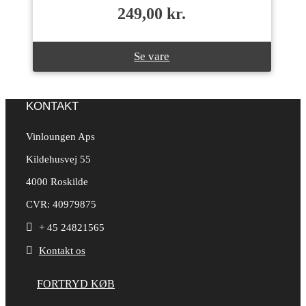
249,00
kr.
Se vare
KONTAKT
Vinloungen Aps
Kildehusvej 55
4000 Roskilde
CVR: 40979875

+ 45 24821565

Kontakt os
FORTRYD KØB