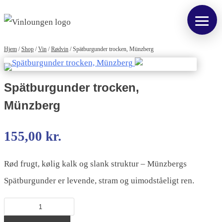
Hjem
/
Shop
/
Vin
/
Rødvin
/
Spätburgunder trocken, Münzberg
Spätburgunder trocken,
Münzberg
155,00
kr.
Rød frugt, kølig kalk og slank struktur – Münzbergs
Spätburgunder er levende, stram og uimodståeligt ren.
Spätburgunder