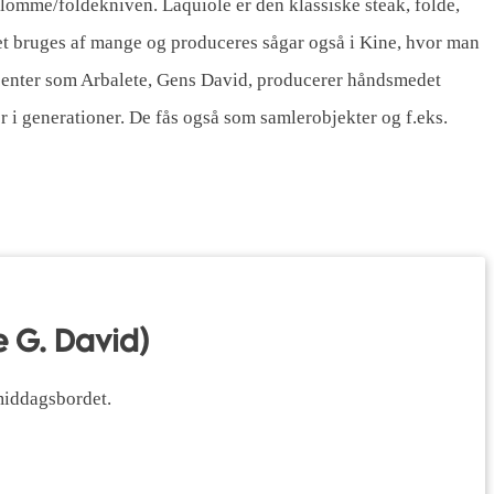
 lomme/foldekniven. Laquiole er den klassiske steak, folde,
det bruges af mange og produceres sågar også i Kine, hvor man
ucenter som Arbalete, Gens David, producerer håndsmedet
 i generationer. De fås også som samlerobjekter og f.eks.
e G. David)
middagsbordet.