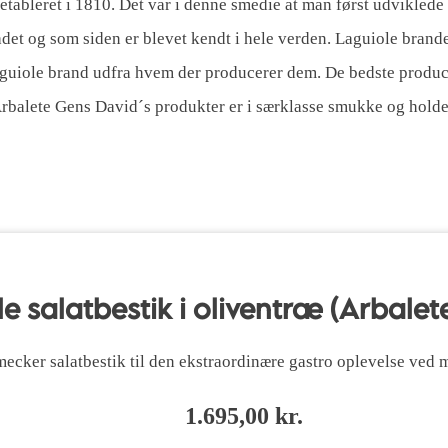
etableret i 1810. Det var i denne smedie at man først udviklede
ådet og som siden er blevet kendt i hele verden. Laguiole bran
 Laguiole brand udfra hvem der producerer dem. De bedste prod
Arbalete Gens David´s produkter er i særklasse smukke og holder
e salatbestik i oliventræ (Arbalet
ecker salatbestik til den ekstraordinære gastro oplevelse ved 
1.695,00
kr.