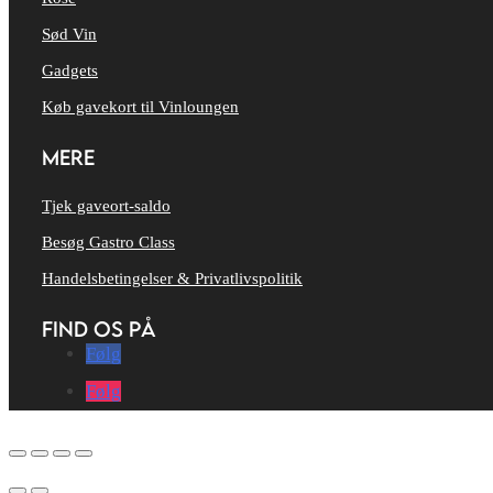
Sød Vin
Gadgets
Køb gavekort til Vinloungen
MERE
Tjek gaveort-saldo
Besøg Gastro Class
Handelsbetingelser & Privatlivspolitik
FIND OS PÅ
Følg
Følg