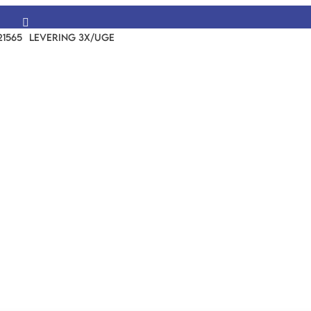

21565
LEVERING 3X/UGE