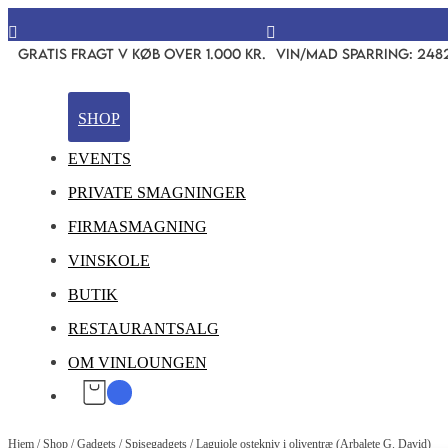


GRATIS FRAGT V KØB OVER 1.000 KR.
VIN/MAD SPARRING: 248
SHOP
EVENTS
PRIVATE SMAGNINGER
FIRMASMAGNING
VINSKOLE
BUTIK
RESTAURANTSALG
OM VINLOUNGEN
Hjem
/
Shop
/
Gadgets
/
Spisegadgets
/
Laguiole ostekniv i oliventræ (Arbalete G. David)