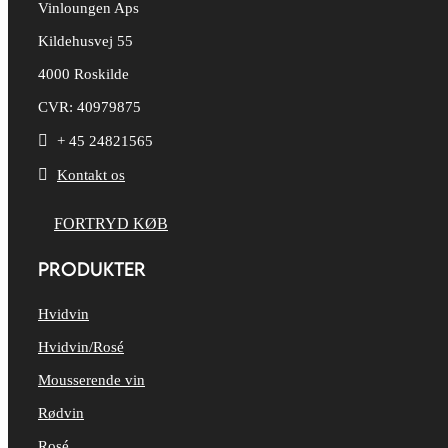
Vinloungen Aps
Kildehusvej 55
4000 Roskilde
CVR: 40979875

+ 45 24821565

Kontakt os
FORTRYD KØB
PRODUKTER
Hvidvin
Hvidvin/Rosé
Mousserende vin
Rødvin
Rosé