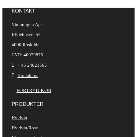
KONTAKT
Vinloungen Aps
Kildehusvej 55
4000 Roskilde
CVR: 40979875

+ 45 24821565

Kontakt os
FORTRYD KØB
PRODUKTER
Hvidvin
Hvidvin/Rosé