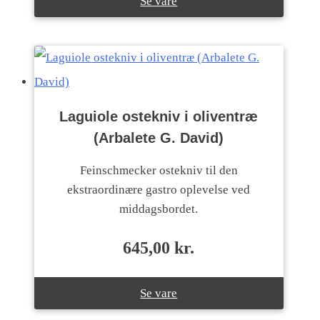
Se vare
Laguiole ostekniv i oliventræ
(Arbalete G. David)
Feinschmecker ostekniv til den
ekstraordinære gastro oplevelse ved
middagsbordet.
645,00
kr.
Se vare