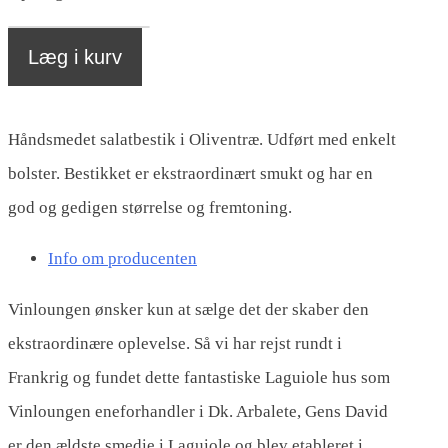
Laguiole
Læg i kurv
salatbestik
i
Håndsmedet salatbestik i Oliventræ. Udført med enkelt
oliventræ
bolster. Bestikket er ekstraordinært smukt og har en
(Arbalete
god og gedigen størrelse og fremtoning.
G.
David)
Info om producenten
antal
Vinloungen ønsker kun at sælge det der skaber den
ekstraordinære oplevelse. Så vi har rejst rundt i
Frankrig og fundet dette fantastiske Laguiole hus som
Vinloungen eneforhandler i Dk. Arbalete, Gens David
er den ældste smedie i Laguiole og blev etableret i