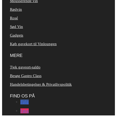
Mousserende vin
Rødvin
Rosé
Sød Vin
Gadgets
Køb gavekort til Vinloungen
MERE
Tjek gaveort-saldo
Besøg Gastro Class
Handelsbetingelser & Privatlivspolitik
FIND OS PÅ
Følg
Følg