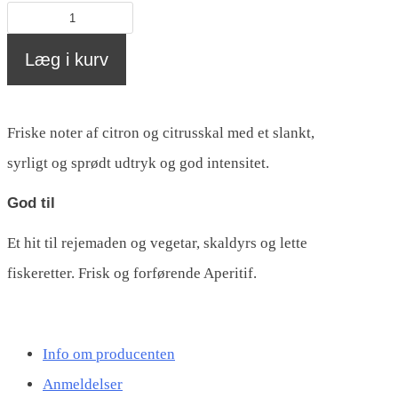
Riesling
Forster
Læg i kurv
Stift,
Lucashof
Friske noter af citron og citrusskal med et slankt,
(0,75
syrligt og sprødt udtryk og god intensitet.
L)
antal
God til
Et hit til rejemaden og vegetar, skaldyrs og lette
fiskeretter. Frisk og forførende Aperitif.
Info om producenten
Anmeldelser