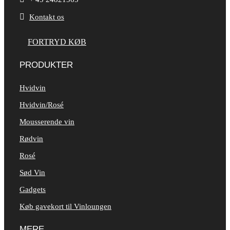

Kontakt os
FORTRYD KØB
PRODUKTER
Hvidvin
Hvidvin/Rosé
Mousserende vin
Rødvin
Rosé
Sød Vin
Gadgets
Køb gavekort til Vinloungen
MERE