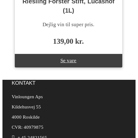
Riesling Forster Stift, Lucashof
(1L)
Dejlig vin til super pris.
139,00
kr.
Se vare
KONTAKT
Vinloungen Aps
Kildehusvej 55
4000 Roskilde
CVR: 40979875

+ 45 24821565