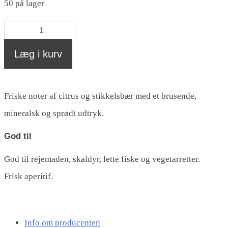
50 på lager
Riesling
Deidesheimer
Læg i kurv
Herrgottsacker
(Øko),
Friske noter af citrus og stikkelsbær med et brusende,
Lucashof
mineralsk og sprødt udtryk.
antal
God til
God til rejemaden, skaldyr, lette fiske og vegetarretter.
Frisk aperitif.
Info om producenten