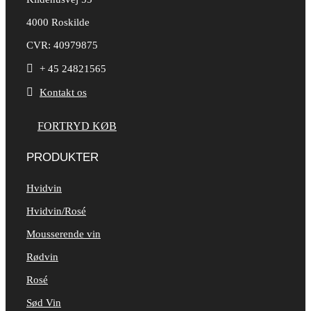
4000 Roskilde
CVR: 40979875

+ 45 24821565

Kontakt os
FORTRYD KØB
PRODUKTER
Hvidvin
Hvidvin/Rosé
Mousserende vin
Rødvin
Rosé
Sød Vin