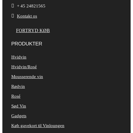

+ 45 24821565

Kontakt os
FORTRYD KØB
PRODUKTER
Hvidvin
Hvidvin/Rosé
Mousserende vin
Rødvin
Rosé
Sød Vin
Gadgets
Køb gavekort til Vinloungen