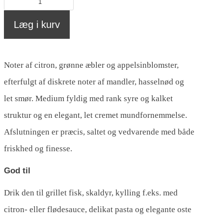
Savigny
les
Læg i kurv
Beaune,
Domaine
Noter af citron, grønne æbler og appelsinblomster,
Michel
efterfulgt af diskrete noter af mandler, hasselnød og
Noëllat
let smør. Medium fyldig med rank syre og kalket
antal
struktur og en elegant, let cremet mundfornemmelse.
Afslutningen er præcis, saltet og vedvarende med både
friskhed og finesse.
God til
Drik den til grillet fisk, skaldyr, kylling f.eks. med
citron- eller flødesauce, delikat pasta og elegante oste